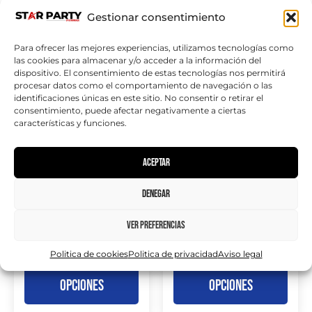
Gestionar consentimiento
Para ofrecer las mejores experiencias, utilizamos tecnologías como
las cookies para almacenar y/o acceder a la información del
dispositivo. El consentimiento de estas tecnologías nos permitirá
procesar datos como el comportamiento de navegación o las
identificaciones únicas en este sitio. No consentir o retirar el
consentimiento, puede afectar negativamente a ciertas
características y funciones.
Entrada Don
Entrada Don
Domingo 30 agosto
Domingo 30 agosto
Aceptar
ADULTO
NIÑO
Denegar
20,00
€
10,00
€
IVA incluido
IVA incluido
Ver preferencias
Politica de cookies
Politica de privacidad
Aviso legal
Seleccionar
Seleccionar
opciones
opciones