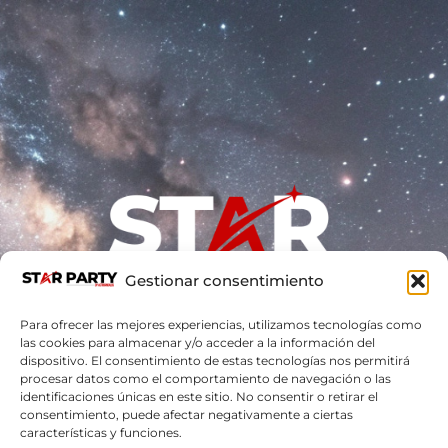
Gestionar consentimiento
Para ofrecer las mejores experiencias, utilizamos tecnologías como
Star-Party es una experiencia bajo las
las cookies para almacenar y/o acceder a la información del
estrellas
creada por AstroÁndalus para que cualquier
dispositivo. El consentimiento de estas tecnologías nos permitirá
persona, sin importar sus conocimientos previos,
pueda disfrutar y aprender sobre el cielo nocturno. A
procesar datos como el comportamiento de navegación o las
través de charlas, telescopios, música y talleres, te
identificaciones únicas en este sitio. No consentir o retirar el
invitamos a descubrir lo que hay más allá… mirando
consentimiento, puede afectar negativamente a ciertas
hacia arriba.
características y funciones.