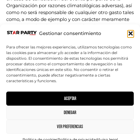
Organización por razones climatológicas adversas), así
como no será responsable de cualquier otro gasto tales
como, a modo de ejemplo y con carácter meramente
enunciativo, hoteles, viajes, comidas, dietas, etc.
Gestionar consentimiento
La imposibilidad del COMPRADOR de asistir al evento
por causas ajenas al ORGANIZADOR, y/o el error al
Para ofrecer las mejores experiencias, utilizamos tecnologías como
realizar la adquisición, no serán motivos válidos para
las cookies para almacenar y/o acceder a la información del
solicitar la devolución del importe del precio de las
dispositivo. El consentimiento de estas tecnologías nos permitirá
procesar datos como el comportamiento de navegación o las
entradas.
identificaciones únicas en este sitio. No consentir o retirar el
consentimiento, puede afectar negativamente a ciertas
E) La actividad podrá ser grabada y/o fotografiada y las
características y funciones.
imágenes y/o fotografías del mismo podrán ser
publicadas por Star Party en sus páginas web y/o en
las redes sociales en las que la entidad tiene presencia.
Aceptar
F) El ORGANIZADOR se reserva el derecho de
Denegar
modificar, si las circunstancias lo exigen, las fechas, los
horarios, los programas o los intérpretes anunciados, y
Ver preferencias
también decretar la suspensión del evento.
Politica de cookies
Politica de privacidad
Aviso legal