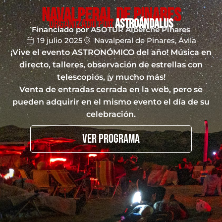
NAVALPERAL DE PINARES
organizado por
ASTROÁNDALUS
Financiado por
ASOTUR Alberche Pinares
19 julio 2025
Navalperal de Pinares, Ávila
¡Vive el evento ASTRONÓMICO del año! Música en
directo, talleres, observación de estrellas con
telescopios, ¡y mucho más!
Venta de entradas cerrada en la web, pero se
pueden adquirir en el mismo evento el día de su
celebración.
VER PROGRAMA