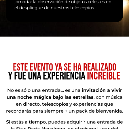
jornada: la observación de objetos celestes en
el despliegue de nuestros telescopios.
ESTE EVENTO YA SE HA REALIZADO
Y FUE UNA EXPERIENCIA
I
N
C
R
E
Í
B
L
E
I
I
N
N
No es sólo una entrada… es una
invitación a vivir
una noche mágica bajo las estrellas
, con música
en directo, telescopios y experiencias que
recordarás para siempre + un pack de bienvenida.
Si estás a tiempo, puedes adquirir una entrada de
la Star-Party Navalperal en el mismo lugar del