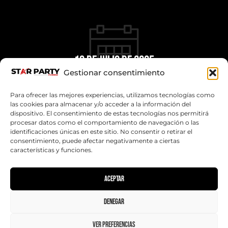
19 de juLio de 2025
desde las 19.00hs a las 01.30hs
Gestionar consentimiento
Navalperal de Pinares, Ávila
Para ofrecer las mejores experiencias, utilizamos tecnologías como
las cookies para almacenar y/o acceder a la información del
dispositivo. El consentimiento de estas tecnologías nos permitirá
TALLER COHETES DE AGUA
procesar datos como el comportamiento de navegación o las
identificaciones únicas en este sitio. No consentir o retirar el
19:00 - 20:30 HS
consentimiento, puede afectar negativamente a ciertas
características y funciones.
Aceptar
TALLER SOLAR
19:30 - 20:30 HS
Denegar
Ver preferencias