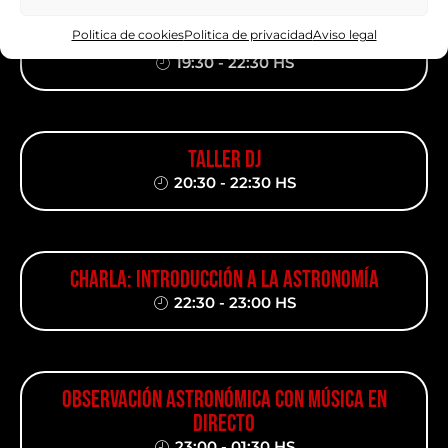
TALLER PINTURA LUMINISCENTE
Politica de cookies
Politica de privacidad
Aviso legal
19:30 - 22:30 HS
TALLER DJ
20:30 - 22:30 HS
CHARLA: INTRODUCCIÓN A LA ASTRONOMÍA
22:30 - 23:00 HS
OBSERVACIÓN ASTRONÓMICA CON MÚSICA EN
DIRECTO
23:00 - 01:30 HS